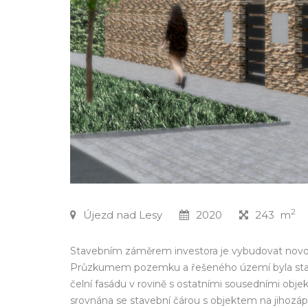
2
Újezd nad Lesy
2020
243 m
Stavebním záměrem investora je vybudovat novo
Průzkumem pozemku a řešeného území byla stanov
čelní fasádu v rovině s ostatními sousedními obje
srovnána se stavební čárou s objektem na jihozápa