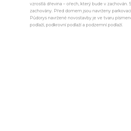
vzrostlá dřevina – ořech, který bude v zachován. 
zachovány. Před domem jsou navrženy parkovací st
Půdorys navržené novostavby je ve tvaru písme
podlaží, podkrovní podlaží a podzemní podlaží.