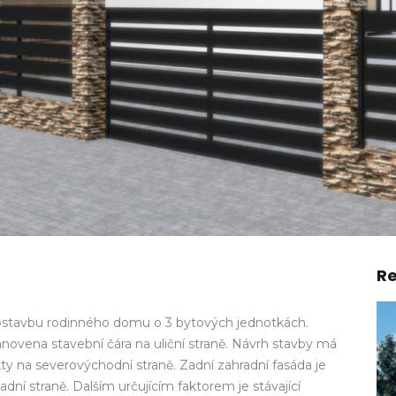
Re
stavbu rodinného domu o 3 bytových jednotkách.
ena stavební čára na uliční straně. Návrh stavby má
kty na severovýchodní straně. Zadní zahradní fasáda je
dní straně. Dalším určujícím faktorem je stávající